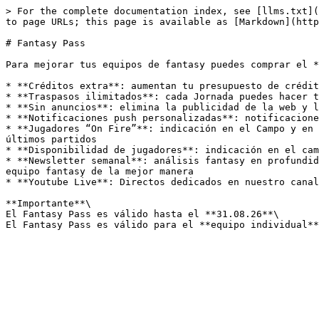
> For the complete documentation index, see [llms.txt](
to page URLs; this page is available as [Markdown](http
# Fantasy Pass

Para mejorar tus equipos de fantasy puedes comprar el *
* **Créditos extra**: aumentan tu presupuesto de crédit
* **Traspasos ilimitados**: cada Jornada puedes hacer t
* **Sin anuncios**: elimina la publicidad de la web y l
* **Notificaciones push personalizadas**: notificacione
* **Jugadores “On Fire”**: indicación en el Campo y en 
últimos partidos

* **Disponibilidad de jugadores**: indicación en el cam
* **Newsletter semanal**: análisis fantasy en profundid
equipo fantasy de la mejor manera

* **Youtube Live**: Directos dedicados en nuestro canal
**Importante**\

El Fantasy Pass es válido hasta el **31.08.26**\
