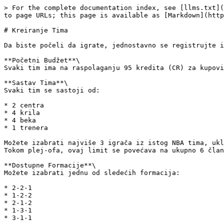
> For the complete documentation index, see [llms.txt](
to page URLs; this page is available as [Markdown](http
# Kreiranje Tima

Da biste počeli da igrate, jednostavno se registrujte i
**Početni Budžet**\

Svaki tim ima na raspolaganju 95 kredita (CR) za kupovi
**Sastav Tima**\

Svaki tim se sastoji od:

* 2 centra

* 4 krila

* 4 beka

* 1 trenera

Možete izabrati najviše 3 igrača iz istog NBA tima, ukl
Tokom plej-ofa, ovaj limit se povećava na ukupno 6 član
**Dostupne Formacije**\

Možete izabrati jednu od sledećih formacija:

* 2-2-1

* 1-2-2

* 2-1-2

* 1-3-1
