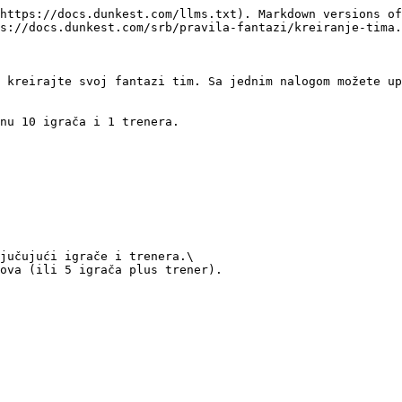
https://docs.dunkest.com/llms.txt). Markdown versions of
s://docs.dunkest.com/srb/pravila-fantazi/kreiranje-tima.
 kreirajte svoj fantazi tim. Sa jednim nalogom možete up
nu 10 igrača i 1 trenera.

jučujući igrače i trenera.\

ova (ili 5 igrača plus trener).
