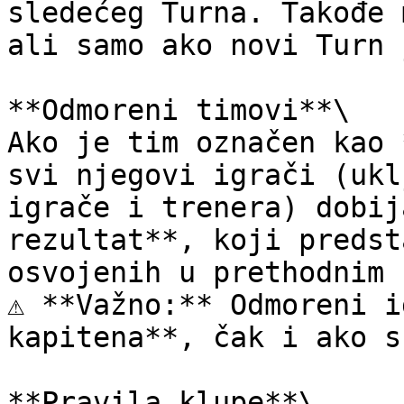
sledećeg Turna. Takođe 
ali samo ako novi Turn 
**Odmoreni timovi**\

Ako je tim označen kao 
svi njegovi igrači (ukl
igrače i trenera) dobij
rezultat**, koji predst
osvojenih u prethodnim 
⚠️ **Važno:** Odmoreni i
kapitena**, čak i ako s
**Pravila klupe**\
